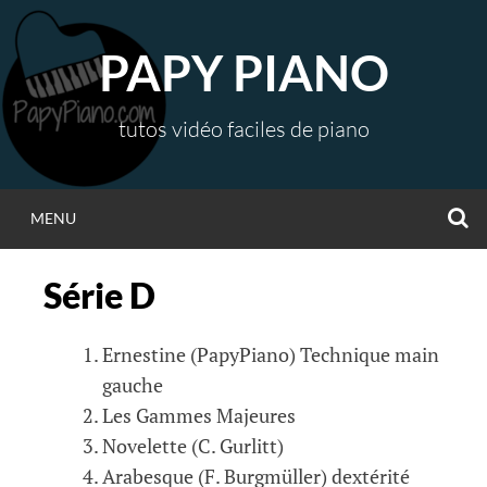
Aller
au
PAPY PIANO
contenu
tutos vidéo faciles de piano
R
MENU
Série D
Ernestine (PapyPiano) Technique main
gauche
Les Gammes Majeures
Novelette (C. Gurlitt)
Arabesque (F. Burgmüller) dextérité