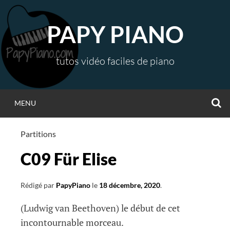
Aller
au
PAPY PIANO
contenu
tutos vidéo faciles de piano
R
MENU
Partitions
C09 Für Elise
Rédigé par
PapyPiano
le
18 décembre, 2020
.
(Ludwig van Beethoven) le début de cet
incontournable morceau.