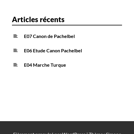
t
i
Articles récents
c
l
E07 Canon de Pachelbel
e
s
E06 Etude Canon Pachelbel
E04 Marche Turque