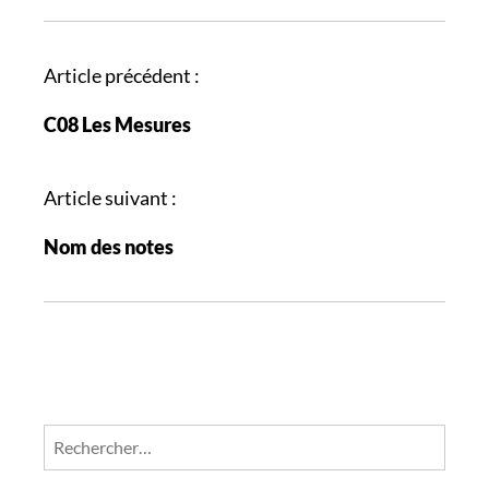
N
Article précédent :
a
C08 Les Mesures
v
i
g
Article suivant :
a
Nom des notes
t
i
o
n
d
e
s
Rechercher :
a
r