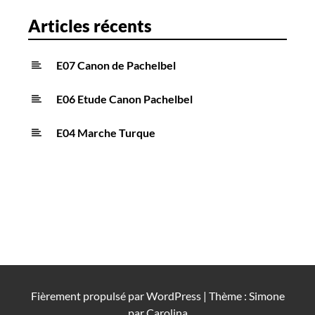
i
Articles récents
c
l
E07 Canon de Pachelbel
e
s
E06 Etude Canon Pachelbel
E04 Marche Turque
Fièrement propulsé par
WordPress
|
Thème : Simone
par
Carolina