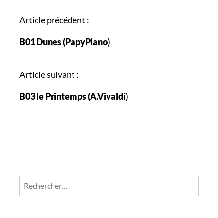
N
Article précédent :
a
B01 Dunes (PapyPiano)
v
i
g
Article suivant :
a
B03 le Printemps (A.Vivaldi)
t
i
o
n
d
e
s
Rechercher :
a
r
t